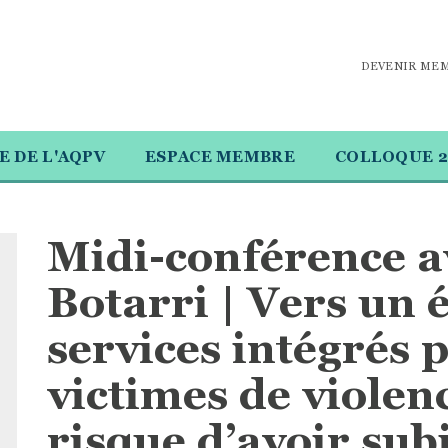
DEVENIR ME
E DE L'AQPV
ESPACE MEMBRE
COLLOQUE 2
Midi-conférence a
Botarri | Vers un 
services intégrés 
victimes de violen
risque d’avoir sub