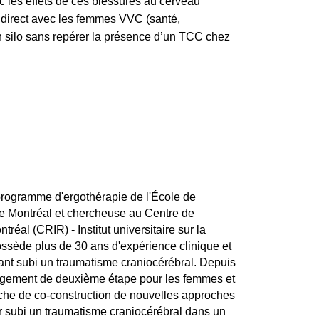
c les effets de ces blessures au cerveau
t direct avec les femmes VVC (santé,
n silo sans repérer la présence d’un TCC chez
u programme d'ergothérapie de l'École de
de Montréal et chercheuse au Centre de
réal (CRIR) - Institut universitaire sur la
ossède plus de 30 ans d'expérience clinique et
ant subi un traumatisme craniocérébral. Depuis
ergement de deuxième étape pour les femmes et
che de co-construction de nouvelles approches
r subi un traumatisme craniocérébral dans un