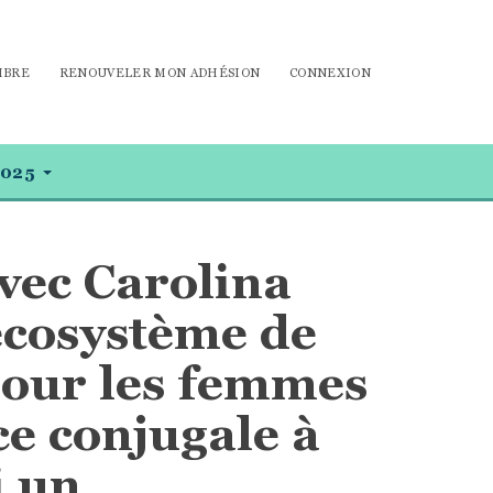
MBRE
RENOUVELER MON ADHÉSION
CONNEXION
025
vec Carolina
écosystème de
pour les femmes
ce conjugale à
i un