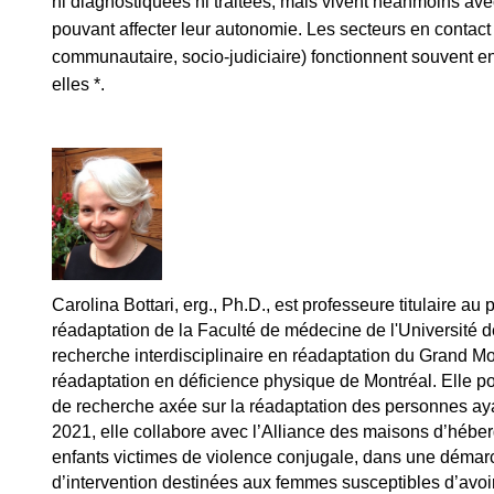
ni diagnostiquées ni traitées, mais vivent néanmoins ave
pouvant affecter leur autonomie. Les secteurs en contac
communautaire, socio-judiciaire) fonctionnent souvent e
elles *.
Carolina Bottari, erg., Ph.D., est professeure titulaire a
réadaptation de la Faculté de médecine de l'Université 
recherche interdisciplinaire en réadaptation du Grand Mont
réadaptation en déficience physique de Montréal. Elle p
de recherche axée sur la réadaptation des personnes ay
2021, elle collabore avec l’Alliance des maisons d’héb
enfants victimes de violence conjugale, dans une démar
d’intervention destinées aux femmes susceptibles d’avoi