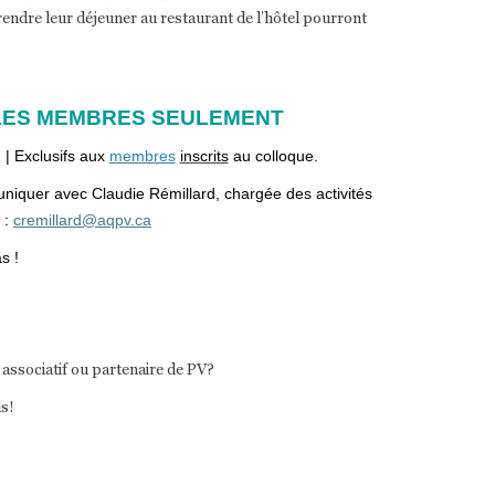
rendre leur déjeuner au restaurant de l’hôtel pourront
 LES MEMBRES SEULEMENT
 | Exclusifs aux
membres
inscrits
au colloque.
niquer avec Claudie Rémillard, chargée des activités
 :
cremillard@aqpv.ca
s !
ssociatif ou partenaire de PV?
ls!